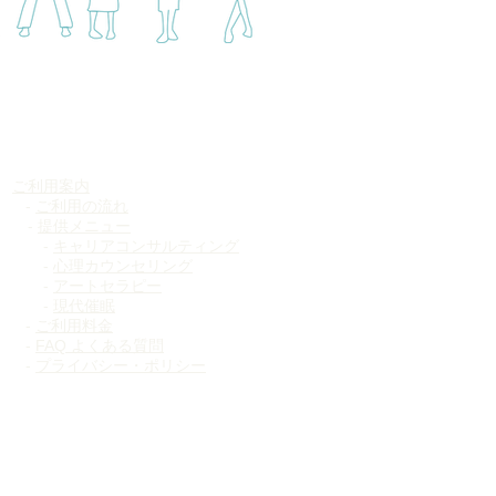
​ご利用案内
-
ご利用の流れ​
​ -
提供メニュー​
​ -
キャリアコンサルティング
​ -
心理カウンセリング
​ -
アートセラピー
​ -
現代催眠
-
ご利用料金​
-
FAQ よくある質問
-
プライバシー・ポリシー​