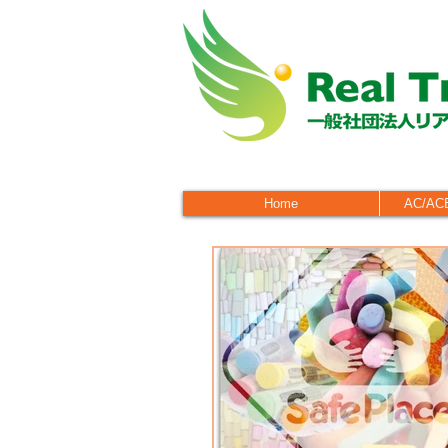
Home
AC/A