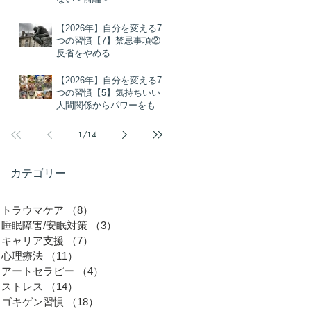
個
％
【2026年】自分を変える7
つの習慣【7】禁忌事項②
反省をやめる
ヘ
タ
【2026年】自分を変える7
ま
つの習慣【5】気持ちいい
を
人間関係からパワーをもら
ま
う
1
/
14
と
し
、
カテゴリー
き
る
グ
ル
っ
トラウマケア
（8）
8件の記事
。
睡眠障害/安眠対策
（3）
3件の記事
キャリア支援
（7）
7件の記事
心理療法
（11）
11件の記事
アートセラピー
（4）
4件の記事
ストレス
（14）
14件の記事
ゴキゲン習慣
（18）
18件の記事