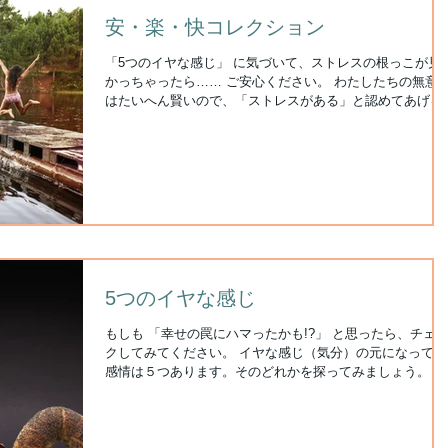
安・楽・快コレクション
「5つのイヤな感じ」 に気づいて、ストレスの根っこが見
かっちゃったら…… ご安心ください。 わたしたちの無意識
はたいへん賢いので、「ストレスがある」と認めてあげる
けで、ストレスへの対処をはじめるのです。すると、スト
ス発散のために、 「温泉に行こう」 ...
5つのイヤな感じ
もしも 「幸せの罠にハマったかも!?」 と思ったら、チェ
クしてみてください。 イヤな感じ（気分）の元になってる
感情は５つあります。そのどれかを探ってみましょう。 な
んとなくわからないモヤモヤを抱えているよりクリアにな
ハズです。 1. 不安 ...