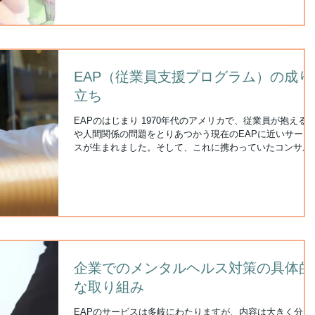
EAP（従業員支援プログラム）の成り
立ち
EAPのはじまり 1970年代のアメリカで、従業員が抱える
や人間関係の問題をとりあつかう現在のEAPに近いサービ
スが生まれました。そして、これに携わっていたコンサル
ントらがALMACA(現・国際EAR協会)を創設します。 この
背景にあったのは、1940年代から社会問題となっていたア
ルコールや麻薬の依存症対策でした。現在の日本での「う
つ」と同様に、社会問題となっていました。 アルコール依
存症や薬物中毒が従業員の心と身体ばかりか、職場の人間
係、さらに家族・夫婦関係を蝕んでいたのです。そのため
アメリカ政府は、アルコール依存研究所、薬物依存研究所
設立。各州にアルコール対策が義務づけられ、産業コンサ
企業でのメンタルヘルス対策の具体的
タントが配置されたのです。 1980年代、EAPの有用性が認
められ、急速に普及するとともに、サービスの内容とケア
な取り組み
幅も広がりました。そして、現在のEAPの形であるメンタ
ルヘルスケアのみならず、人事マネジメントや社会復帰支
EAPのサービスは多岐にわたりますが、内容は大きく分け