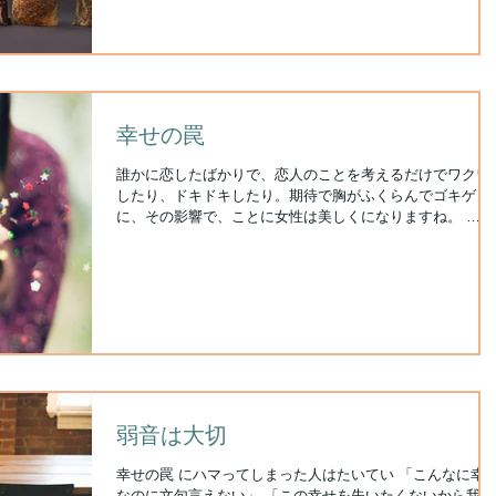
幸せの罠
誰かに恋したばかりで、恋人のことを考えるだけでワクワ
したり、ドキドキしたり。期待で胸がふくらんでゴキゲン
に、その影響で、ことに女性は美しくになりますね。 ……
そんな経験はどなたもお持ちだと思います。 恋が実れば、
その喜びがさらに現実のものになりますね。二人でいる安
感...
弱音は大切
幸せの罠 にハマってしまった人はたいてい 「こんなに幸
なのに文句言えない」 「この幸せを失いたくないから我慢