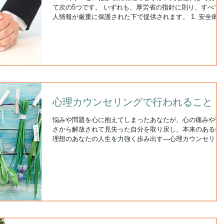
までトータルにサポートするプログラムが構築されたので
て次の5つです。 いずれも、厚労省の指針に則り、すべて
す。現在、アメリカの従業員50人以上の組織ではほぼ100
人情報が厳重に保護された下で提供されます。 1. 安全衛生
導入されています
委員会の設置支援 メンタルヘルス対策を行わない理由とし
て、「取り組み方がわからない」「専門のスタッフがいな
い」を未対策企業の多くが挙げています。逆に、メンタル
ルス対策を導入している企業が行った内容として、「メン
ルヘルス対策の実施を行う担当者の選任」が挙げられてい
す。企業のメンタルヘルス対策の一歩は、社内での担当者
選ぶことです。リアルトレジャーでは、ご担当者さまのさ
ざまなメンタルヘルス対策の実施を支援してまいります。
心理カウンセリングで行われること
2. 研修・情報提供 心と身体の健康について学ぶ機会を提供
すること。リアルトレジャーでは、コンディションの維持
悩みや問題を心に抱えてしまったあなたが、心の痛みや苦
向上、ストレスや人間関係のトラブルの影響などについて
さから解放されて見失った自分を取り戻し、本来のあるべ
個々の従業員の方、そして組織の統括者が考えていただけ
理想のあなたの人生を力強く歩み出す―心理カウンセリン
場をさまざまな形でご提供します。 3. 予防的メンタルヘ
は、このプロセスをあなたとともに考え、サポートし、い
スケア 不調に陥ってからの回復より、よいコンディション
しょに改善・解決への道をめざすことを目的としています
を維持することのほう
...