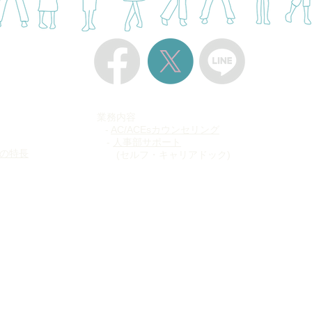
業務内容
-
AC/ACEsカウンセリング
​ -
人事部サポート
の特長
(セルフ・キャリアドック)