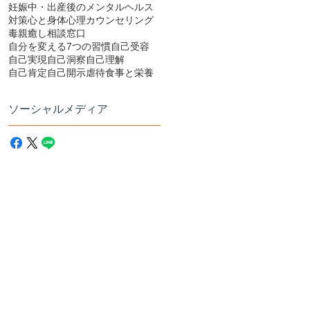
妊娠中・出産後のメンタルヘルス
対策
心と身体
心理カウンセリング
毒親
癒し
相談窓口
自分を変える7つの習慣
自己受容
自己実現
自己洞察
自己理解
自己肯定
自己開示
虐待
食事と栄養
ソーシャルメディア
や
っ
続