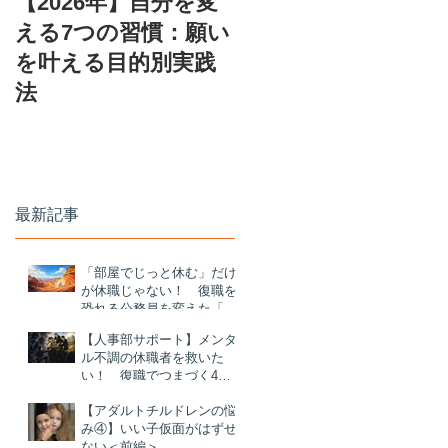
【2026年】自分を変
える7つの習慣：願い
を叶える目的別実践
法
心
タ
最新記事
「部屋でじっと休む」だけ
が休職じゃない！ 復職を
関
恐れる公務員を変えた「ナ
、
ニソレ？」体験とは
【人事部サポート】メンタ
を
ル不調の休職者を救いた
ル
い！ 復職でつまづく4つ
の理由と対策
の
【アダルトチルドレンの悩
み④】いい子仮面がはずせ
援
ない＜前編＞