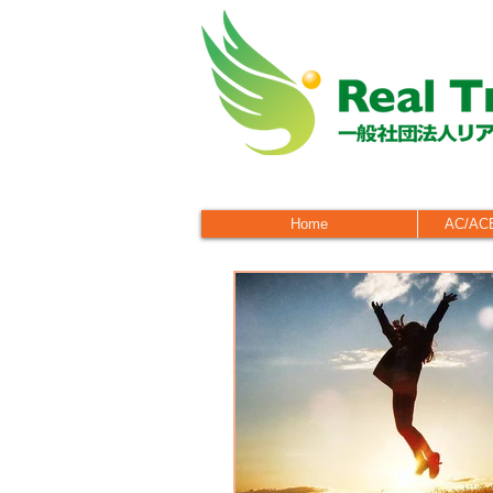
Home
AC/A