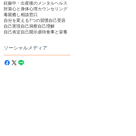
妊娠中・出産後のメンタルヘルス
あ
対策
心と身体
心理カウンセリング
ル
毒親
癒し
相談窓口
自分を変える7つの習慣
自己受容
自己実現
自己洞察
自己理解
自己肯定
自己開示
虐待
食事と栄養
ソーシャルメディア
つ
の
ア