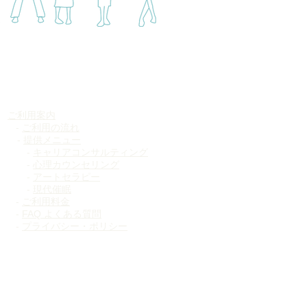
​ご利用案内
-
ご利用の流れ​
​ -
提供メニュー​
​ -
キャリアコンサルティング
​ -
心理カウンセリング
​ -
アートセラピー
​ -
現代催眠
-
ご利用料金​
-
FAQ よくある質問
-
プライバシー・ポリシー​