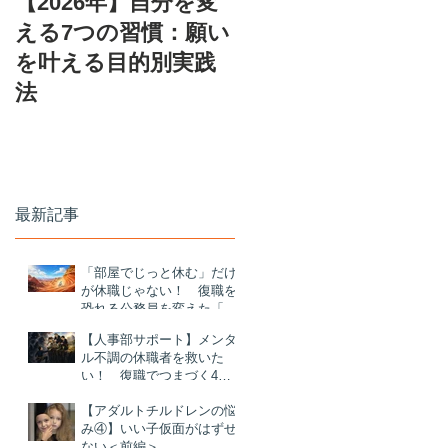
【2026年】自分を変
える7つの習慣：願い
を叶える目的別実践
法
ョ
最新記事
格
「部屋でじっと休む」だけ
が休職じゃない！ 復職を
恐れる公務員を変えた「ナ
ニソレ？」体験とは
【人事部サポート】メンタ
ル不調の休職者を救いた
い！ 復職でつまづく4つ
待
の理由と対策
【アダルトチルドレンの悩
み④】いい子仮面がはずせ
ない＜前編＞