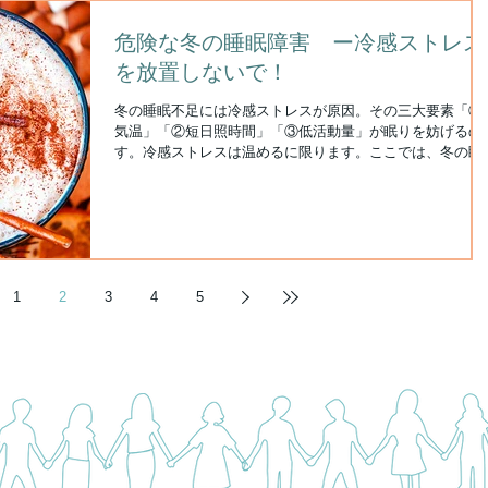
危険な冬の睡眠障害 ー冷感ストレス
を放置しないで！
冬の睡眠不足には冷感ストレスが原因。その三大要素「①
気温」「②短日照時間」「③低活動量」が眠りを妨げるの
す。冷感ストレスは温めるに限ります。ここでは、冬の睡
障害の深刻なトラブルと予防策になる安眠温活をご紹介し
す。
1
2
3
4
5