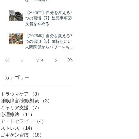
男
【2026年】自分を変える7
つの習慣【7】禁忌事項②
反省をやめる
【2026年】自分を変える7
つの習慣【5】気持ちいい
人間関係からパワーをもら
う
1
/
14
カテゴリー
トラウマケア
（8）
8件の記事
、
睡眠障害/安眠対策
（3）
3件の記事
キャリア支援
（7）
7件の記事
心理療法
（11）
11件の記事
アートセラピー
（4）
4件の記事
ストレス
（14）
14件の記事
ゴキゲン習慣
（18）
18件の記事