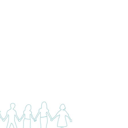
低
で
眠
ま