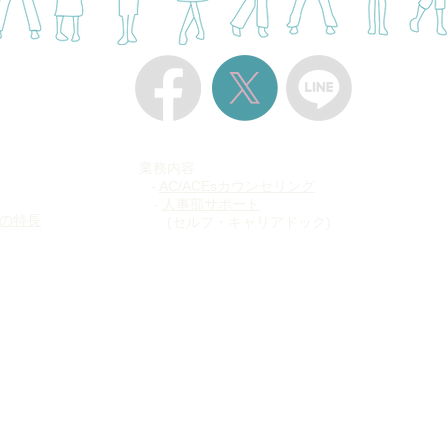
業務内容
-
AC/ACEsカウンセリング
​ -
人事部サポート
の特長
(セルフ・キャリアドック)