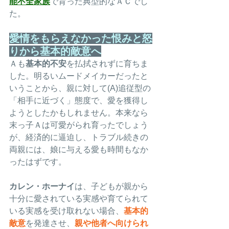
能不全家族
で育った典型的なＡＣでし
た。
愛情をもらえなかった恨みと怒
りから基本的敵意へ
Ａも
基本的不安
を払拭されずに育ちま
した。明るいムードメイカーだったと
いうことから、親に対して(A)追従型の
「相手に近づく」態度で、愛を獲得し
ようとしたかもしれません。本来なら
末っ子Ａは可愛がられ育ったでしょう
が、経済的に逼迫し、トラブル続きの
両親には、娘に与える愛も時間もなか
ったはずです。
カレン・ホーナイ
は、子どもが親から
十分に愛されている実感や育てられて
いる実感を受け取れない場合、
基本的
敵意
を発達させ、
親や他者へ向けられ