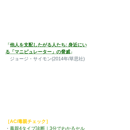
『
他人を支配したがる人たち: 身近にい
る「マニピュレーター」の脅威
』
　ジョージ・サイモン(2014年/草思社)
［AC/毒親チェック］
・
毒親4タイプ診断｜3分でわかるセル