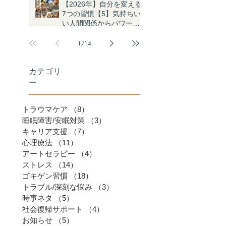
【2026年】自分を変える
7つの習慣【5】気持ちい
い人間関係からパワーを
もらう
1
/
14
カテゴリ
ー
トラウマケア
（8）
8件の記事
睡眠障害/安眠対策
（3）
3件の記事
キャリア支援
（7）
7件の記事
心理療法
（11）
11件の記事
アートセラピー
（4）
4件の記事
ストレス
（14）
14件の記事
ゴキゲン習慣
（18）
18件の記事
トラブル/深刻な悩み
（3）
3件の記事
時事ネタ
（5）
5件の記事
社会復帰サポート
（4）
4件の記事
お知らせ
（5）
5件の記事