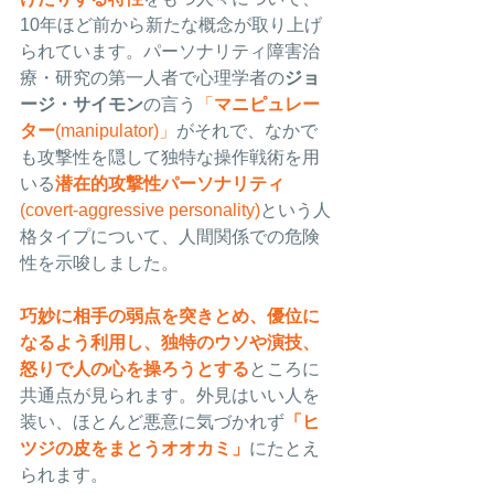
10年ほど前から新たな概念が取り上げ
られています。パーソナリティ障害治
療・研究の第一人者で心理学者の
ジョ
ージ・サイモン
の言う
「
マニピュレー
ター
(manipulator)」
がそれで、なかで
も攻撃性を隠して独特な操作戦術を用
いる
潜在的攻撃性パーソナリティ
(covert-aggressive personality)
という人
格タイプについて、人間関係での危険
性を示唆しました。
巧妙に相手の弱点を突きとめ、優位に
なるよう利用し、独特のウソや演技、
怒りで人の心を操ろうとする
ところに
共通点が見られます。外見はいい人を
装い、ほとんど悪意に気づかれず
「ヒ
ツジの皮をまとうオオカミ」
にたとえ
られます。