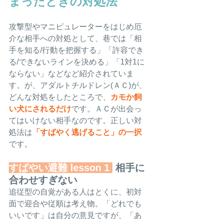
まったときの対処法
攻撃型やマニピュレーターをはじめ厄
介な相手への対処として、巷では「相
手を知る/行動を把握する」「許容でき
る/できないラインを決める」「1対1に
ならない」などなど紹介されていま
す。が、アダルトチルドレン(ＡＣ)が、
どんな対処をしたところで、
カモか飼
い犬にされるだけ
です。ＡＣが出会っ
てはいけない相手なのです。正しい対
処法は
「すばやく逃げること」の一択
です。
すばやい避難 lesson 1 
 相手に
合わせすぎない
追従型の自覚がある人はとくに、初対
面で迎合や従順は考え物。「どれでも
いいです」は自分の意見ですが、「あ