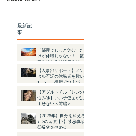
プ」
最新記
事
「部屋でじっと休む」だ
けが休職じゃない！ 復
職を恐れる公務員を変え
た「ナニソレ？」体験と
【人事部サポート】メン
は
タル不調の休職者を救い
たい！ 復職でつまづく
4つの理由と対策
【アダルトチルドレンの
悩み④】いい子仮面がは
ずせない＜前編＞
【2026年】自分を変える
7つの習慣【7】禁忌事項
②反省をやめる