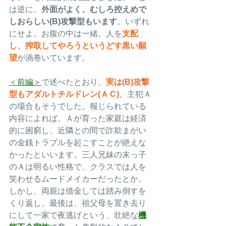
は逆に、
外面がよく、むしろ控えめで
しおらしい(B)攻撃型もいます
。いずれ
にせよ、お腹の中は一緒。人を
支配
し、搾取してやろうというどす黒い願
望
が渦巻いています。
＜前編＞
で述べたとおり、
実は(B)攻撃
型もアダルトチルドレン(ＡＣ)
。主犯Ａ
の場合もそうでした。報じられている
内容によれば、Ａが育った家庭は経済
的に困窮し、近隣との間で詐欺まがい
の金銭トラブルを起こすことが絶えな
かったといいます。三人兄妹の末っ子
のＡは明るい性格で、クラスでは人を
笑わせるムードメイカーだったとか。
しかし、両親は借金しては踏み倒すを
くり返し、最後は、祖父母を置き去り
にして一家で夜逃げという、壮絶な
機