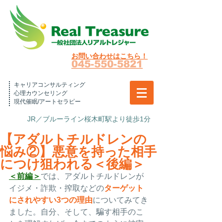
お問い合わせはこちら！
045-550-5821
キャリアコンサルティング
心理カウンセリング
現代催眠/アートセラピー
JR／ブルーライン桜木町駅より徒歩1分
【アダルトチルドレンの
悩み②】悪意を持った相手
につけ狙われる＜後編＞
＜前編＞
では、
アダルトチルドレンが
イジメ・詐欺・搾取などの
ターゲット
にされやすい
3つの理由
について
みてき
ました。自分、そして、騙す相手のこ