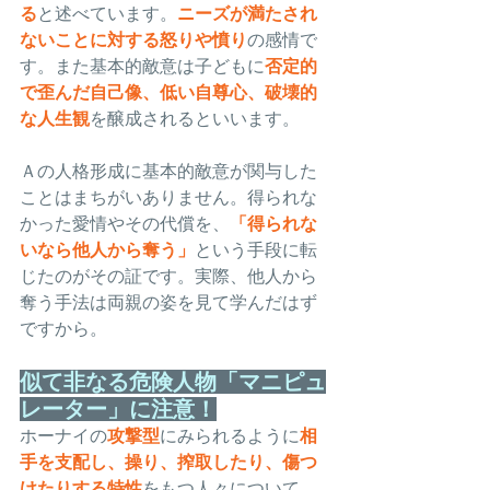
る
と述べています。
ニーズが満たされ
ないことに対する怒りや憤り
の感情
で
す。また基本的敵意は子どもに
否定的
で歪んだ自己像、低い自尊心、破壊的
な人生観
を醸成されるといいます。
Ａの人格形成に基本的敵意が関与した
ことはまちがいありません。得られな
かった愛情やその代償を、
「得られな
いなら他人から奪う」
という手段に転
じたのがその証です。実際、他人から
奪う手法は両親の姿を見て学んだはず
ですから。
似て非なる危険人物「マニピュ
レーター」に注意！
ホーナイの
攻撃型
にみられるように
相
手を支配し、操り、搾取したり、傷つ
けたりする特性
をもつ人々について、