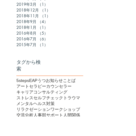
2019年3月
（1）
1件の記事
2018年12月
（1）
1件の記事
2018年11月
（1）
1件の記事
2018年9月
（4）
4件の記事
2018年1月
（1）
1件の記事
2016年8月
（5）
5件の記事
2016年7月
（6）
6件の記事
2015年7月
（1）
1件の記事
タグから検
索
5steps
EAP
うつ
お知らせ
ことば
アートセラピー
カウンセラー
キャリアコンサルティング
ストレス
セルフチェック
トラウマ
メンタルヘルス対策
リラクゼーション
ワークショップ
交流分析
人事部サポート
人間関係
健康
傾聴
妊娠中・出産後のメンタルヘルス
対策
心と身体
心理カウンセリング