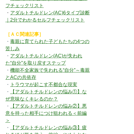
フチェックリスト
・
アダルトチルドレン(AC)6タイプ診断
｜2分でわかるセルフチェックリスト
［ＡＣ関連記事］
・
毒親に育てられた子どもたちの4つの
苦しみ
・
アダルトチルドレン(AC)が失われ
た“自分”を取り戻すステップ
・
機能不全家族で失われる“自分”～毒親
とACの共依存
・
トラウマが起こす不都合な現実
・
【アダルトチルドレンの悩み①】な
ぜ意味なくキレるのか？
・
【アダルトチルドレンの悩み②】
悪
意を持った相手につけ狙われる
＜前編
＞
・
【アダルトチルドレンの悩み③】疲