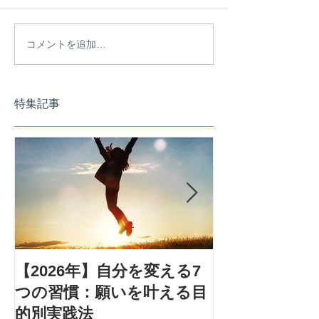
コメントを追加…
特集記事
【2026年】自分を変える7
アダルトチル
つの習慣：願いを叶える目
設計プログラ
的別実践法
生を取り戻す