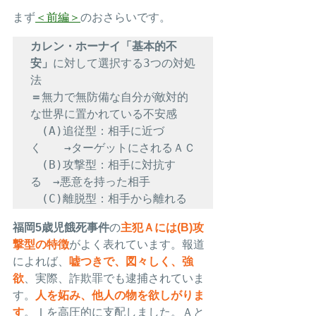
まず
＜前編＞
のおさらいです。
カレン・ホーナイ「基本的不
安」
に対して選択する3つの対処
法
＝
無力で無防備な自分が敵対的
な世界に置かれている不安感

　(A)追従型：相手に近づ
く　　→ターゲットにされるＡＣ

　(B)攻撃型：相手に対抗す
る　→悪意を持った相手

　(C)離脱型：相手から離れる
福岡5歳児餓死事件
の
主犯Ａには(B)攻
撃型の特徴
がよく表れています。報道
によれば、
嘘つきで、図々しく、強
欲
、実際、詐欺罪でも逮捕されていま
す。
人を妬み、他人の物を欲しがりま
す
。Ｉを高圧的に支配しました。Ａと