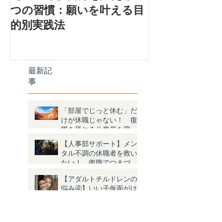
つの習慣：願いを叶える目
設計プログラ
的別実践法
生を取り戻す
プ」
最新記
事
「部屋でじっと休む」だ
けが休職じゃない！ 復
職を恐れる公務員を変え
た「ナニソレ？」体験と
【人事部サポート】メン
は
タル不調の休職者を救い
たい！ 復職でつまづく
4つの理由と対策
【アダルトチルドレンの
悩み④】いい子仮面がは
ずせない＜前編＞
【2026年】自分を変える