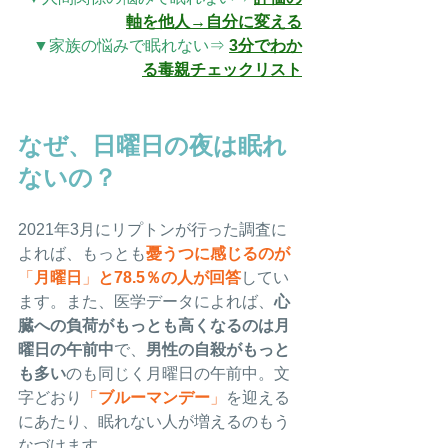
軸を他人→自分に変える
▼家族の悩みで眠れない⇒ 
3分でわか
る毒親チェックリスト
なぜ、日曜日の夜は眠れ
ないの？
2021年3月にリプトンが行った調査に
よれば、もっとも
憂うつに感じるのが
「
月曜日
」
と78.5％の人が回答
してい
ます。また、医学データによれば、
心
臓への負荷がもっとも高くなるのは月
曜日の午前中
で、
男性の自殺がもっと
も多い
のも同じく月曜
日の午前中。文
字どおり
「
ブルーマンデー
」
を迎える
にあたり、眠れない人が増えるのもう
なづけます。