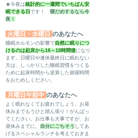
★今夜は
統計的に一週間でいちばん安
眠できる日
です！　
寝だめするなら今
夜！
火曜日・水曜日
のあなたへ
睡眠ホルモンの影響で
自然に眠りにつ
けるのは起床から16～18時間後
になり
ます。日曜日や連休最終日に眠れない
方は、しっかりした睡眠習慣をつくる
ために起床時間から逆算した就寝時間
をおためしください。
月曜日午前中
のあなたへ
よく眠れなくてお疲れでしょう。お昼
休みまでもうひと踏ん張り！がんばっ
てください。お仕事も大事ですが、お
昼休みまでに、
自分にごちそう
してあ
げるスペシャルランチを考えておきま