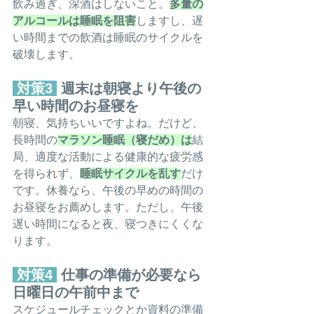
飲み過ぎ、深酒はしないこと。
多量の
アルコールは睡眠を阻害
しますし、遅
い時間までの飲酒は睡眠のサイクルを
破壊します。
 対策3 
 週末は朝寝より午後の
早い時間のお昼寝を
朝寝、気持ちいいですよね。だけど、
長時間の
マラソン睡眠（寝だめ）は
結
局、適度な活動による健康的な疲労感
を得られず、
睡眠サイクルを乱す
だけ
です。休養なら、午後の早めの時間の
お昼寝をお薦めします。ただし、午後
遅い時間になると夜、寝つきにくくな
ります。
 対策4 
 仕事の準備が必要なら
日曜日の午前中まで
スケジュールチェックとか資料の準備