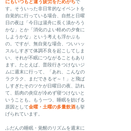
にもいつもと違う疲労をためがち
で
す。そういった非日常的なイベントを
自覚的に行っている場合、自然と日曜
日の夜は「今日は湯舟に長く漬かろう
かな」とか「消化のよい軽めの夕食に
しようかな」という考えも浮かぶも
の。ですが、無自覚な場合、ついハッ
スルしすぎて体調不良を起こしてしま
い、それが不眠につながることもあり
ます。たとえば、普段行きつけないジ
ムに週末に行って、「あれ、こんなの
ラクラク、まだできるぞ～！」と飛ば
しすぎたそのツケが日曜日の夜、訪れ
て、筋肉の炎症が冷めず寝つけないと
いうことも。もう一つ、睡眠を妨げる
原因として
金曜・土曜の多量飲酒
も挙
げられています。
ふだんの睡眠・覚醒のリズムを週末に