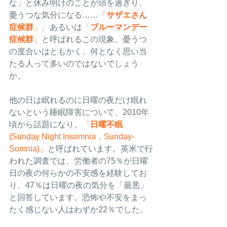
な」と休み明けのことが頭を過ぎり、
憂うつな気分になる……
「
サザエさん
症候群
」
、あるいは
「
ブルーマンデー
症候群
」
と呼ばれるこの現象。憂うつ
の度合いはともかく、何となく思い当
たる人って多いのではないでしょう
か。
他の日は眠れるのに日曜の夜だけ眠れ
ないという睡眠障害について、2010年
頃から話題になり、
「
日曜不眠
(Sunday Night Insomnia，Sunday-
Somnia)」
と呼ばれています。英米で行
われた調査では、労働者の75％が日曜
日の夜の何らかの不安感を経験してお
り、47％は日曜の夜の気分を「最悪」
と回答しています。恐怖や不安をまっ
たく感じない人はわずか22％でした。