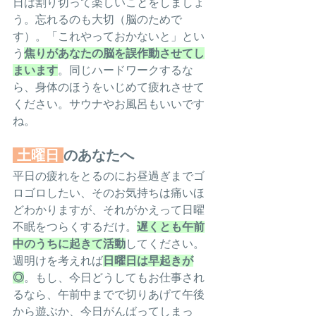
日は割り切って楽しいことをしましょ
う。忘れるのも大切（脳のためで
す）。「これやっておかないと」とい
う
焦りがあなたの脳を誤作動させてし
まいます
。同じハードワークするな
ら、身体のほうをいじめて疲れさせて
ください。サウナやお風呂もいいです
ね。
土曜日
のあなたへ
平日の疲れをとるのにお昼過ぎまでゴ
ロゴロしたい、そのお気持ちは痛いほ
どわかりますが、それがかえって日曜
不眠をつらくするだけ。
遅くとも午前
中のうちに起きて活動
してください。
週明けを考えれば
日曜日は早起きが
◎
。もし、今日どうしてもお仕事され
るなら、午前中までで切りあげて午後
から遊ぶか、今日がんばってしまっ