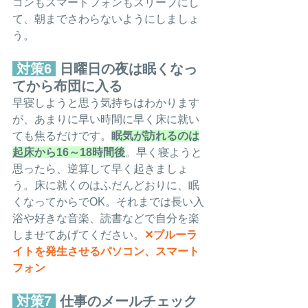
コンもスマートフォンもスリープにし
て、朝までさわらないようにしましょ
う
。
 対策6 
 日曜日の夜は眠くなっ
てから布団に入る
早寝しようと思う気持ちはわかります
が、あまりに早い時間に早く床に就い
ても焦るだけです。
眠気が訪れるのは
起床から16～18時間後
。早く寝ようと
思ったら、逆算して早く起きましょ
う。床に就くのはふだんどおりに、眠
くなってからでOK。それまでは長い入
浴や好きな音楽、読書などで自分を楽
しませてあげてください。
✕ブルーラ
イトを発生させるパソコン、スマート
フォン
 対策7 
 仕事のメールチェック