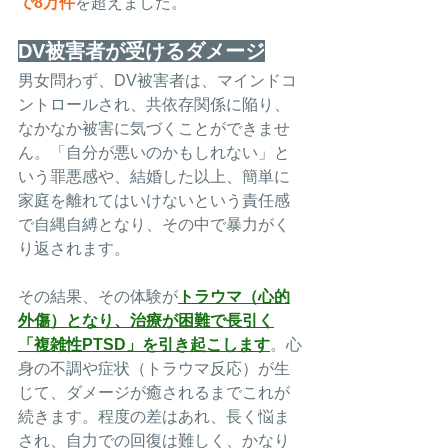
で8万件
を超えました。
DV被害者が受けるダメージ
男女問わず、DV被害者は、マインドコ
ントロールされ、共依存関係に陥り、
なかなか被害に気づくことができませ
ん。「自分が悪いのかもしれない」と
いう罪悪感や、結婚した以上、簡単に
家庭を離れてはいけないという責任感
で自縄自縛となり、その中で暴力がく
り返されます。
その結果、その体験が
トラウマ（心的
外傷）となり、治療が困難で長引く
「複雑性PTSD」を引き起こします
。心
身の不調や症状（トラウマ反応）が生
じて、ダメージが癒されるまでこれが
続きます。程度の差はあれ、長く悩ま
され、自力での回復は難しく、かなり