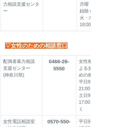
力相談支援センタ
月曜・年末年
ー
始除く
火・木10:00～
18:00
▽女性のための相談窓口
0466-26-
配偶者暴力相談
女性相談員に
支援センター
5550
よる女性のた
(神奈川県)
めの相談窓口
平日9:00～
21:00
土日9:00～
17:00※祝日除
く
0570-550-
女性電話相談室
平日9:00～