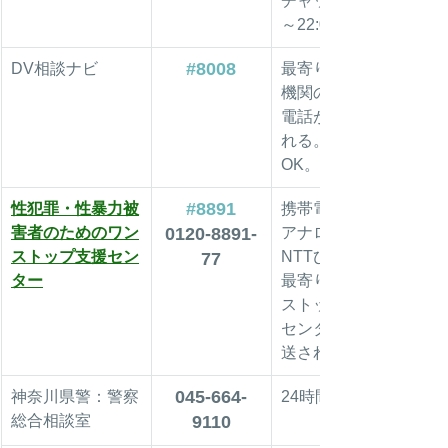
チャット12:00
～22:00
#8008
DV相談ナビ
最寄りの相談
機関の窓口に
電話が転送さ
れる。匿名
OK。
#8891
性犯罪・性暴力被
携帯電話/NTT
害者のためのワン
0120-8891-
アナログ
ストップ支援セン
NTTひかり
77
ター
最寄りのワン
ストップ支援
センターに転
送される
045-664-
神奈川県警：警察
24時間受付
総合相談室
9110