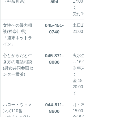
（神奈川県）
594
17:00※祝日除
く
受付16:40まで
045-451-
女性への暴力相
土日17:00～
談(神奈川県)
0740
21:00
「週末ホットラ
イン」
045-871-
心とからだと生
火水金土 9:30
き方の電話相談
8080
～16:00
(男女共同参画セ
※年末年始除
ンター横浜)
く
金 18:00～
20:00※祝日除
く
044-811-
ハロー・ウィメ
月～木10:00～
ンズ110番
8600
15:00