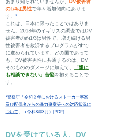
あまり知られていませんが、
DV被害者
の1/4は男性
で年々増加傾向にありま
す。
*
これは、日本に限ったことではありま
せん。2018年のイギリスの調査ではDV
被害者の約1/3は男性で、増え続ける男
性被害者を救済するプログラムがすで
に進められています。どの国であって
も、DV被害男性に共通するのは、DV
そのもののダメージに加えて、
「誰に
も相談できない」苦悩
を抱えることで
す。
*警察庁「
令和２年におけるストーカー事案
及び配偶者からの暴力事案等への対応状況に
ついて
」（令和3年3月）[PDF]
DVを受けている人、DV