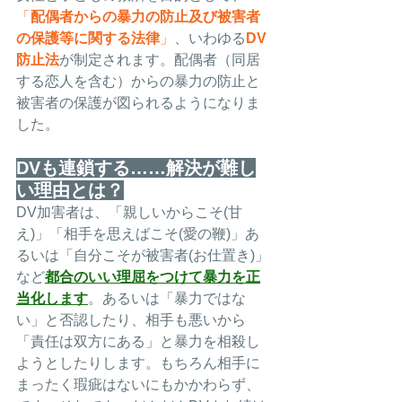
「
配偶者からの暴力の防止及び被害者
の保護等に関する法律
」
、いわゆる
DV
防止法
が制定されます。配偶者（同居
する恋人を含む）からの暴力の防止と
被害者の保護が図られるようになりま
した。
DVも連鎖する……解決が難し
い理由とは？
DV加害者は、「親しいからこそ(甘
え)」「相手を思えばこそ(愛の鞭)」あ
るいは「自分こそが被害者(お仕置き)」
など
都合のいい理屈をつけて暴力を正
当化します
。あるいは「暴力ではな
い」と否認したり、相手も悪いから
「責任は双方にある」と暴力を相殺し
ようとしたりします。もちろん相手に
まったく瑕疵はないにもかかわらず、