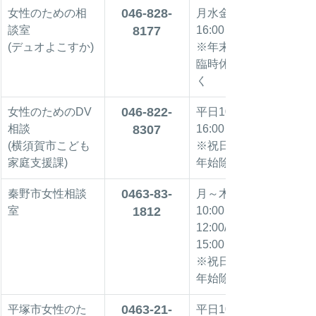
046-828-
女性のための相
月水金9:00～
談室
8177
16:00
(デュオよこすか)
※年末年始・
臨時休館日除
く
046-822-
女性のためのDV
平日10:00～
相談
8307
16:00
(横須賀市こども
※祝日、年末
家庭支援課)
年始除く
0463-83-
秦野市女性相談
月～木・第2土
室
1812
10:00～
12:00/13:00～
15:00
※祝日・年末
年始除く
0463-21-
平塚市女性のた
平日10:00～