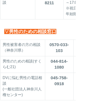
談
8211
～17:00
※祝日・年末
年始除く
▽男性のための相談窓口
0570-033-
男性被害者の方の相談
（神奈川県）
103
044-814-
男性のための相談(すく
らむ21)
1080
045-758-
DVに悩む男性の電話相
談
0918
(一般社団法人神奈川人
権センター)