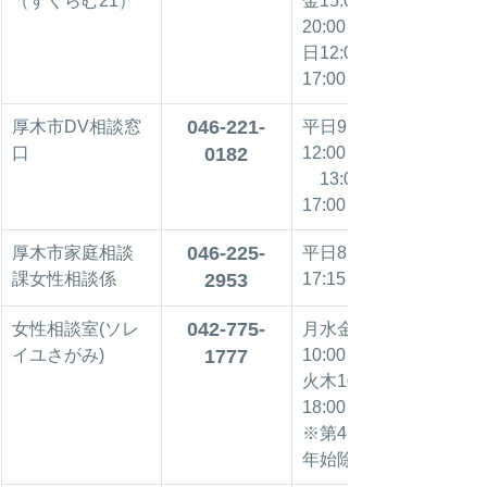
（すくらむ21）
金15:00～
20:00
日12:00～
17:00
046-221-
厚木市DV相談窓
平日9:00～
口
0182
12:00
    13:00～
17:00
046-225-
厚木市家庭相談
平日8:30～
課女性相談係
2953
17:15
042-775-
女性相談室(ソレ
月水金土日
イユさがみ)
1777
10:00～17:00
火木10:00～
18:00
※第4月、年末
年始除く