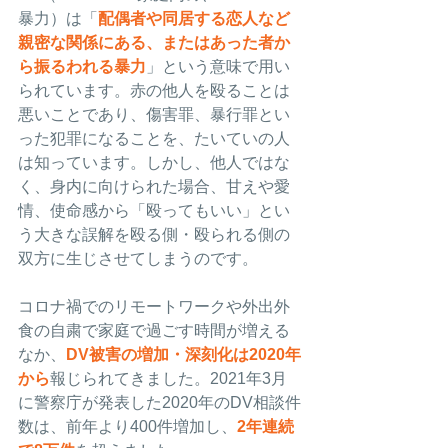
暴力）は「
配偶者や同居する恋人など
親密な関係にある、またはあった者か
ら振るわれる暴力
」という意味で用い
られています。赤の他人を殴ることは
悪いことであり、傷害罪、暴行罪とい
った犯罪になることを、たいていの人
は知っています。しかし、他人ではな
く、身内に向けられた場合、甘えや愛
情、使命感から「殴ってもいい」とい
う大きな誤解を殴る側・殴られる側の
双方に生じさせてしまうのです。
コロナ禍でのリモートワークや外出外
食の自粛で家庭で過ごす時間が増える
なか、
DV被害の増加・深刻化は2020年
から
報じられてきました。2021年3月
に警察庁が発表した2020年のDV相談件
数は、前年より400件増加し、
2年連続