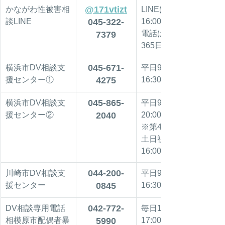
@171vtizt
かながわ性被害相
LINEは木・日
談LINE
045-322-
16:00～21:00
電話は
7379
365日受付
045-671-
横浜市DV相談支
平日9:30～
援センター①
4275
16:30
045-865-
横浜市DV相談支
平日9:30～
援センター②
2040
20:00
※第4木曜除く
土日祝9:30～
16:00
044-200-
川崎市DV相談支
平日9:30～
援センター
0845
16:30
042-772-
DV相談専用電話
毎日10:00～
相模原市配偶者暴
5990
17:00　※第4