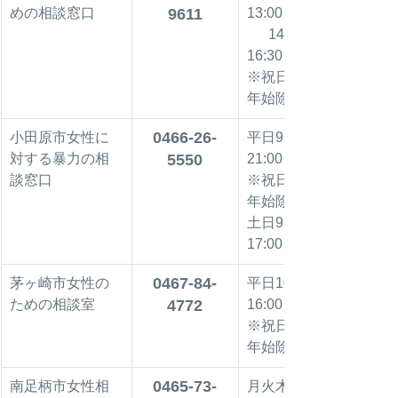
めの相談窓口
9611
13:00
      14:00～
16:30
※祝日・年末
年始除く
0466-26-
小田原市女性に
平日9:00～
対する暴力の相
5550
21:00
談窓口
※祝日・年末
年始除く
土日9:00～
17:00
0467-84-
茅ヶ崎市女性の
平日10:00～
ための相談室
4772
16:00
※祝日・年末
年始除く
0465-73-
南足柄市女性相
月火木金10:00