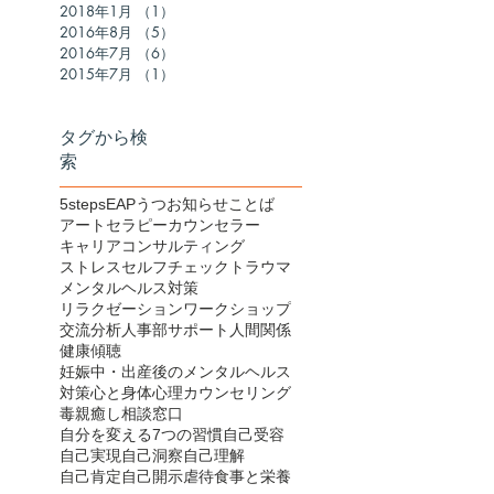
2018年1月
（1）
1件の記事
2016年8月
（5）
5件の記事
2016年7月
（6）
6件の記事
2015年7月
（1）
1件の記事
タグから検
索
5steps
EAP
うつ
お知らせ
ことば
アートセラピー
カウンセラー
キャリアコンサルティング
ストレス
セルフチェック
トラウマ
メンタルヘルス対策
リラクゼーション
ワークショップ
交流分析
人事部サポート
人間関係
健康
傾聴
妊娠中・出産後のメンタルヘルス
対策
心と身体
心理カウンセリング
毒親
癒し
相談窓口
自分を変える7つの習慣
自己受容
自己実現
自己洞察
自己理解
自己肯定
自己開示
虐待
食事と栄養