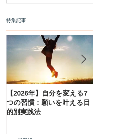
特集記事
【2026年】自分を変える7
アダルトチル
つの習慣：願いを叶える目
設計プログラ
的別実践法
生を取り戻す
プ」