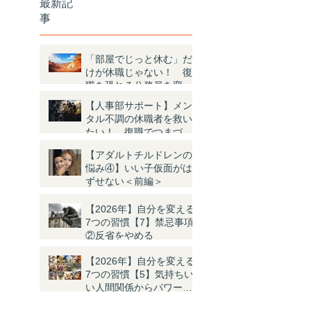
最新記
事
「部屋でじっと休む」だ
けが休職じゃない！ 復
職を恐れる公務員を変え
た「ナニソレ？」体験と
【人事部サポート】メン
は
タル不調の休職者を救い
たい！ 復職でつまづく
4つの理由と対策
【アダルトチルドレンの
悩み④】いい子仮面がは
ずせない＜前編＞
【2026年】自分を変える
7つの習慣【7】禁忌事項
②反省をやめる
【2026年】自分を変える
7つの習慣【5】気持ちい
い人間関係からパワーを
もらう