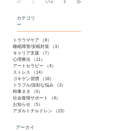
1
/
14
カテゴリ
ー
トラウマケア
（8）
8件の記事
睡眠障害/安眠対策
（3）
3件の記事
キャリア支援
（7）
7件の記事
心理療法
（11）
11件の記事
アートセラピー
（4）
4件の記事
ストレス
（14）
14件の記事
ゴキゲン習慣
（18）
18件の記事
トラブル/深刻な悩み
（3）
3件の記事
時事ネタ
（5）
5件の記事
社会復帰サポート
（4）
4件の記事
お知らせ
（5）
5件の記事
アダルトチルドレン
（23）
23件の記事
アーカイ