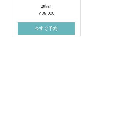
2時間
35,000
￥35,000
円
今すぐ予約
HOME
-
団体概要​
-
理念とビジョン
-
リアルトレジャーの特長
- ​
沿革
-
お問い合わせ